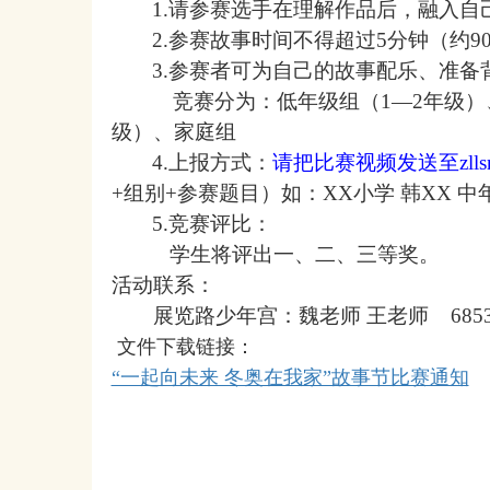
1
.
请参赛选手在理解作品后，融入自
2.参赛故事时间不得超过5分钟（约9
3
.参赛者可为自己的故事配乐、
准备
竞赛分为：
低年级组（
1—2年级
级）、家庭组
4.上报方式：
请把比赛视频发送至
zll
+组别+参赛题目）如：XX小学 韩XX 中
5
.竞赛评比：
学生将评出一、二、三等奖。
活动联系：
展览路少年宫：魏老师
王老师
6853
文件下载链接
：
“一起向未来 冬奥在我家”故事节比赛通知