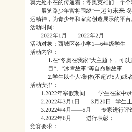
就无处不在的传递着；冬奥英雄们一个个
一起向未来
展览路少年宫将
围绕
“
运精神
，为青少年和家
庭创造展示的平台
活动时间
:
20
2
2
年
1
月
——202
2
年
2
月
活动对象：
西城区
各小学
1—6年级学生
活动内容：
1.
在
“
冬奥在我家
”大主题下，
可以
目
”、
“冰雪故事”
等
自命题故事。
2.
学生以个人\
集体(不超过5人)
或
活动安排：
1.20
2
2
年
寒假期间
学生在家中录
2.
202
2
年
3
月
1日——3月20日
学生
3
.20
2
2
年
4
月
——
5月
专家
进行评
4
.20
2
2
年
6
月
进行表彰
；
竞赛要求：